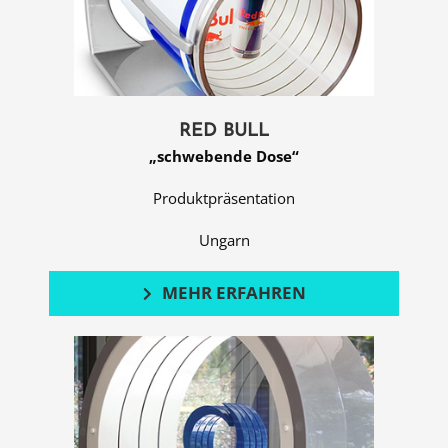
RED BULL
„schwebende Dose“
Produktpräsentation
Ungarn
MEHR ERFAHREN