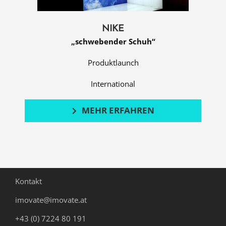
NIKE
„schwebender Schuh“
Produktlaunch
International
MEHR ERFAHREN
Kontakt
imovate@imovate.at
+43 (0) 7224 80 191