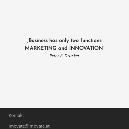
„
Business has only two functions
:
MARKETING and INNOVATION
“
Peter F. Drucker
Kontakt
imovate@imovate.at