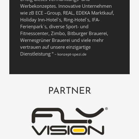
Werbekonzeptes. Innovative Unternehmen
wie zB ECE –Group, REAL, EDEKA Marktkauf,
Holiday Inn-Hotel`s, Ring-Hotel`s, IFA-
Ferienpark`s, diverse Sport- und
Fitnesscenter, Zimbo, Bitburger Brauerei,
Wernesgrüner Brauerei und viele mehr
vertrauen auf unsere einzigartige
Dienstleistung “
–
konzept-spezi.de
PARTNER