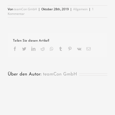
Von
teamCon GmbH
|
Oktober 28th, 2019
|
Allgemein
|
1
Kommentar
Teilen Sie diesen Artikel!
Facebook
Twitter
LinkedIn
Reddit
Whatsapp
Tumblr
Pinterest
Vk
Email
Über den Autor:
teamCon GmbH